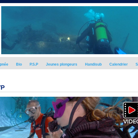
pnée
Bio
P.S.P
Jeunes plongeurs
Handisub
Calendrier
S
VP