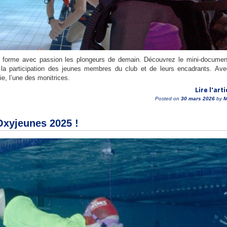
 forme avec passion les plongeurs de demain. Découvrez le mini-documen
 la participation des jeunes membres du club et de leurs encadrants. Av
e, l’une des monitrices.
Lire l'arti
Posted on
30 mars 2026
by
M
Oxyjeunes 2025 !