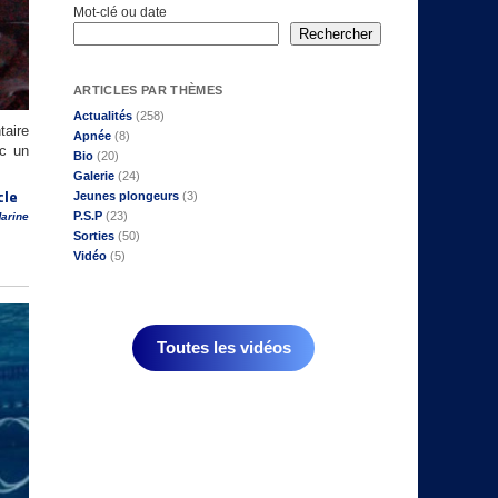
Mot-clé ou date
Rechercher
ARTICLES PAR THÈMES
Actualités
(258)
taire
Apnée
(8)
ec un
Bio
(20)
Galerie
(24)
cle
Jeunes plongeurs
(3)
P.S.P
(23)
arine
Sorties
(50)
Vidéo
(5)
Toutes les vidéos