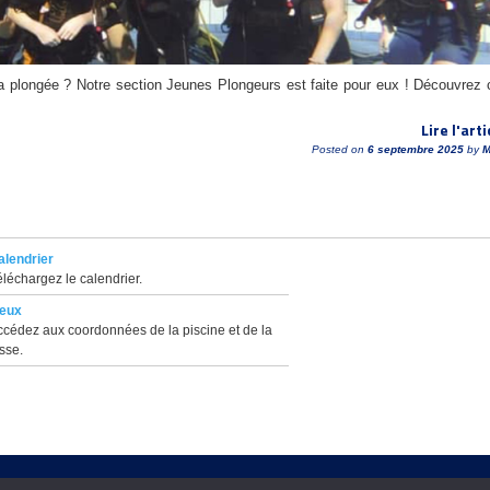
la plongée ? Notre section Jeunes Plongeurs est faite pour eux ! Découvrez 
Lire l'arti
Posted on
6 septembre 2025
by
M
alendrier
léchargez le calendrier.
ieux
ccédez aux coordonnées de la piscine et de la
sse.
é a la FFESSM : 07 78 0667 || Parution J.O/strong : 19970002
|| Vélizy Villacoublay