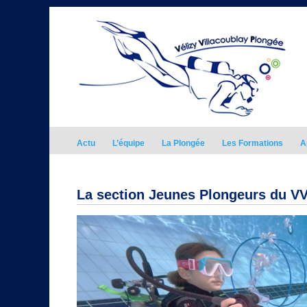
Actu
L’équipe
La Plongée
Les Formations
A
La section Jeunes Plongeurs du V