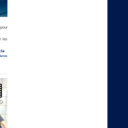
 pour
t les
cle
arine