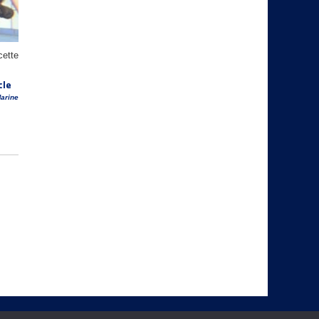
cette
cle
arine
 Plongée
|| Mentions Légale