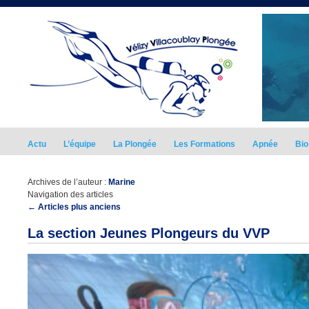
Actu
L’équipe
La Plongée
Les Formations
Apnée
Bio
Archives de l’auteur :
Marine
Navigation des articles
←
Articles plus anciens
La section Jeunes Plongeurs du VVP