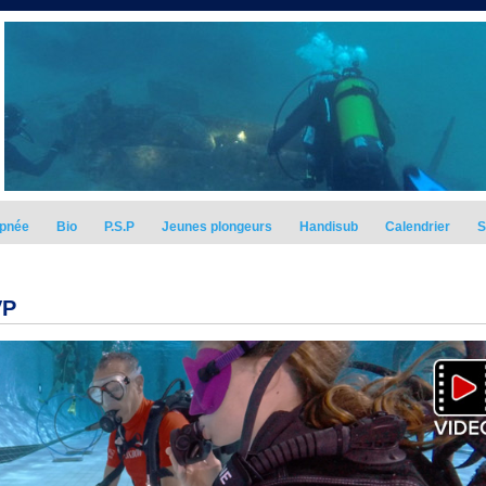
pnée
Bio
P.S.P
Jeunes plongeurs
Handisub
Calendrier
S
VP