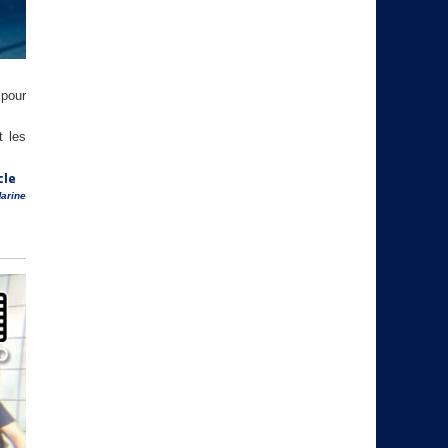
 pour
t les
cle
arine