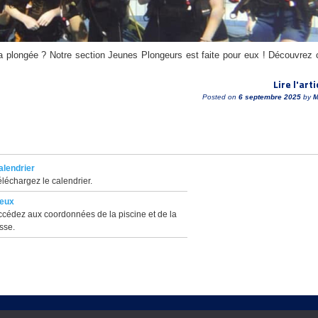
la plongée ? Notre section Jeunes Plongeurs est faite pour eux ! Découvrez 
Lire l'arti
Posted on
6 septembre 2025
by
M
alendrier
léchargez le calendrier.
ieux
ccédez aux coordonnées de la piscine et de la
sse.
é a la FFESSM : 07 78 0667 || Parution J.O/strong : 19970002
|| Vélizy Villacoublay