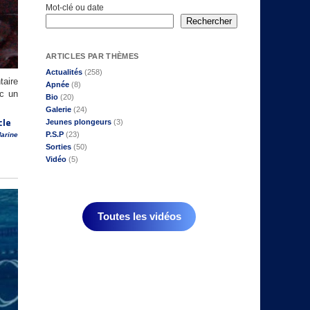
Mot-clé ou date
Rechercher
ARTICLES PAR THÈMES
Actualités
(258)
taire
Apnée
(8)
ec un
Bio
(20)
Galerie
(24)
cle
Jeunes plongeurs
(3)
P.S.P
(23)
arine
Sorties
(50)
Vidéo
(5)
Toutes les vidéos