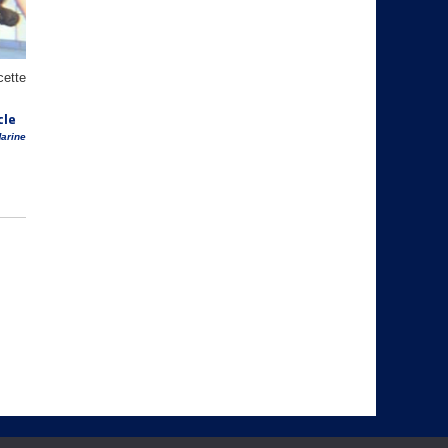
cette
cle
arine
 Plongée
|| Mentions Légale