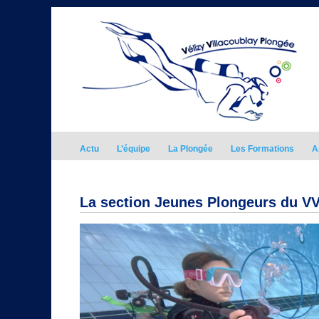
Actu
L’équipe
La Plongée
Les Formations
A
La section Jeunes Plongeurs du V