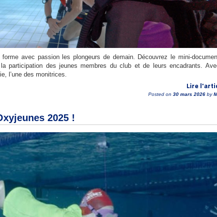
 forme avec passion les plongeurs de demain. Découvrez le mini-documen
 la participation des jeunes membres du club et de leurs encadrants. Av
e, l’une des monitrices.
Lire l'arti
Posted on
30 mars 2026
by
M
Oxyjeunes 2025 !