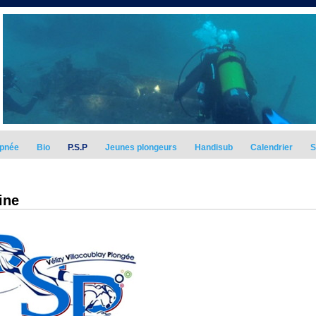
pnée
Bio
P.S.P
Jeunes plongeurs
Handisub
Calendrier
S
ine