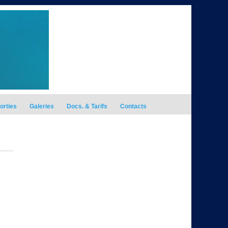
orties
Galeries
Docs. & Tarifs
Contacts