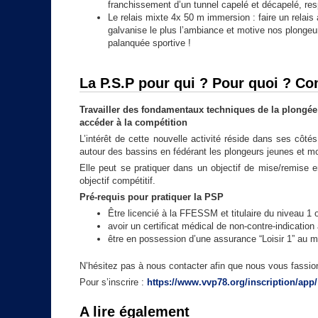
franchissement d’un tunnel capelé et décapelé, resp
Le relais mixte 4x 50 m immersion : faire un relai
galvanise le plus l’ambiance et motive nos plongeur
palanquée sportive !
La P.S.P pour qui ? Pour quoi ? C
Travailler des fondamentaux techniques de la plongée 
accéder à la compétition
L’intérêt de cette nouvelle activité réside dans ses côté
autour des bassins en fédérant les plongeurs jeunes et mo
Elle peut se pratiquer dans un objectif de mise/remise
objectif compétitif.
Pré-requis pour pratiquer la PSP
Être licencié à la FFESSM et titulaire du niveau 1
avoir un certificat médical de non-contre-indicatio
être en possession d’une assurance “Loisir 1” au mi
N’hésitez pas à nous contacter afin que nous vous fassion
Pour s’inscrire :
https://www.vvp78.org/inscription/app/
A lire également