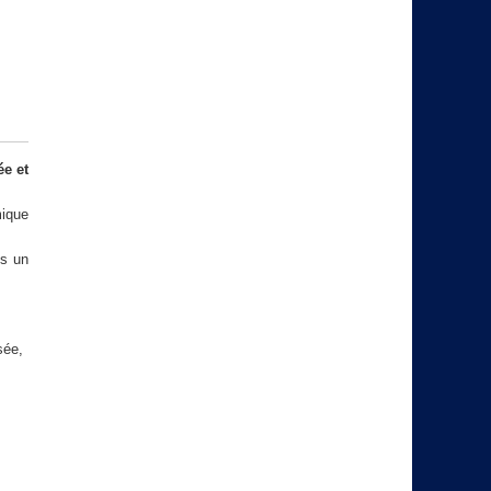
ée et
mique
ns un
sée,