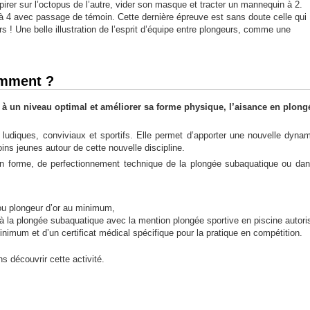
irer sur l’octopus de l’autre, vider son masque et tracter un mannequin à 2.
s à 4 avec passage de témoin. Cette dernière épreuve est sans doute celle qui
s ! Une belle illustration de l’esprit d’équipe entre plongeurs, comme une
omment ?
à un niveau optimal et améliorer sa forme physique, l’aisance en plong
s ludiques, conviviaux et sportifs. Elle permet d’apporter une nouvelle dyna
ins jeunes autour de cette nouvelle discipline.
 en forme, de perfectionnement technique de la plongée subaquatique ou da
 ou plongeur d’or au minimum,
n à la plongée subaquatique avec la mention plongée sportive en piscine autori
nimum et d’un certificat médical spécifique pour la pratique en compétition.
s découvrir cette activité.