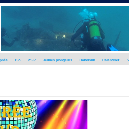
pnée
Bio
P.S.P
Jeunes plongeurs
Handisub
Calendrier
S