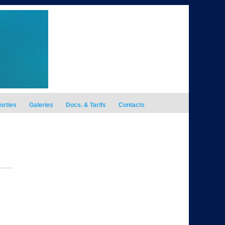
orties
Galeries
Docs. & Tarifs
Contacts