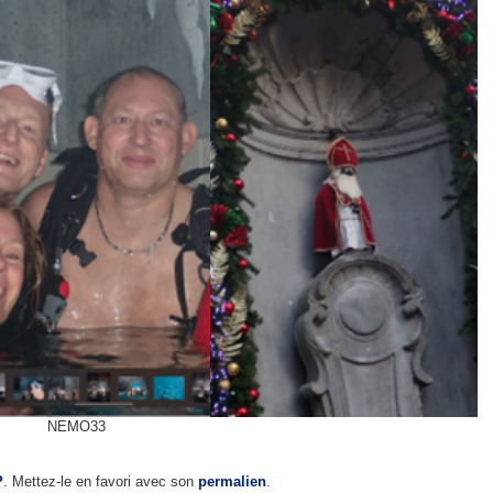
NEMO33
P
. Mettez-le en favori avec son
permalien
.