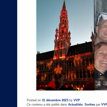
Posted on
31 décembre 2023
by
VVP
Ce contenu a été publié dans
Actualités
,
Sorties
par
VV