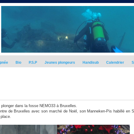
pnée
Bio
P.S.P
Jeunes plongeurs
Handisub
Calendrier
S
plonger dans la fosse NEMO33 à Bruxelles.
 centre de Bruxelles avec son marché de Noël, son Manneken-Pis habillé en 
 place.