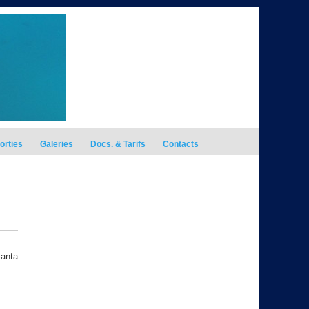
orties
Galeries
Docs. & Tarifs
Contacts
Santa