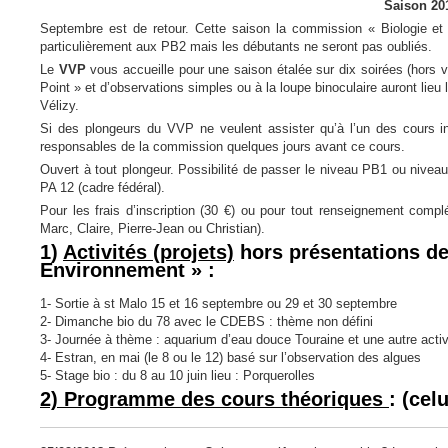
Saison 20
Septembre est de retour. Cette saison la commission «
Biologie et
particulièrement aux PB2 mais les débutants ne seront pas oubliés.
Le
VVP
vous accueille pour une saison étalée sur dix soirées (hors
Point » et d’observations simples ou à la loupe binoculaire auront lieu
Vélizy.
Si des plongeurs du VVP ne veulent assister qu’à l’un des cours ins
responsables de la commission quelques jours avant ce cours.
Ouvert à tout plongeur. Possibilité de passer le niveau PB1 ou nive
PA 12 (cadre fédéral).
Pour les frais d’inscription (30 €) ou pour tout renseignement compl
Marc, Claire, Pierre-Jean ou Christian).
1)
Activités (projets)
hors présentations de 
Environnement » :
1- Sortie à st Malo 15 et 16 septembre ou 29 et 30 septembre
2- Dimanche bio du 78 avec le CDEBS : thème non défini
3- Journée à thème : aquarium d’eau douce Touraine et une autre activ
4- Estran, en mai (le 8 ou le 12) basé sur l’observation des algues
5- Stage bio : du 8 au 10 juin lieu : Porquerolles
2) Programme des cours théoriques
: (cel