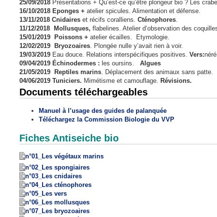
25/09/2018
Présentations + Qu’est-ce qu’être plongeur bio ? Les crab
16/10/2018 Eponges +
atelier spicules. Alimentation et défense.
13/11/2018
Cnidaires
et récifs coralliens.
Cténophores
.
11/12/2018
Mollusques,
flabelines. Atelier d’observation des coquille
15/01/2019
Poissons +
atelier écailles. Etymologie.
12/02/2019
Bryozoaires
. Plongée nulle y’avait rien à voir.
19/03/2019
Eau douce. Relations interspécifiques positives.
Vers:
néré
09/04/2019 Échinodermes :
les oursins.
Algues
21/05/2019
Reptiles marins
. Déplacement des animaux sans patte.
04/06/2019 Tuniciers.
Mimétisme et camouflage.
Révisions.
Documents téléchargeables
Manuel à l’usage des guides de palanquée
Téléchargez la Commission Biologie du VVP
Fiches Antiseiche bio
n°01_Les végétaux marins
n°02_Les spongiaires
n°03_Les cnidaires
n°04_Les cténophores
n°05_Les vers
n°06_Les mollusques
n°07_Les bryozoaires