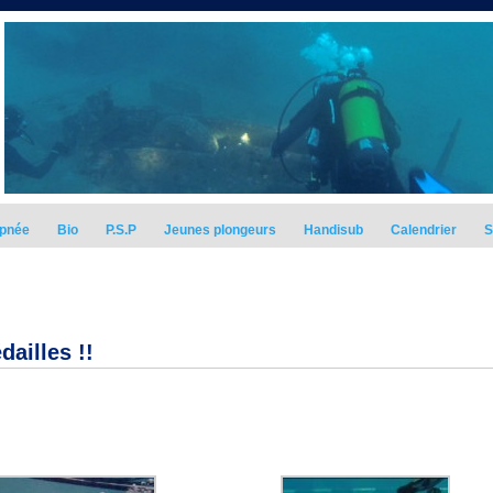
pnée
Bio
P.S.P
Jeunes plongeurs
Handisub
Calendrier
S
ailles !!