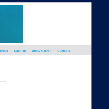
orties
Galeries
Docs. & Tarifs
Contacts