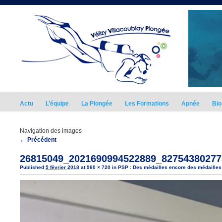
Actu
L’équipe
La Plongée
Les Formations
Apnée
Bio
Navigation des images
← Précédent
26815049_2021690994522889_82754380277
Published
5 février 2018
at
960 × 720
in
PSP : Des médailles encore des médailles 