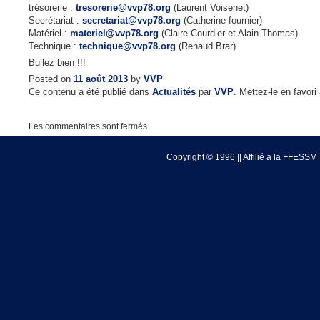
trésorerie :
tresorerie@vvp78.org
(Laurent Voisenet)
Secrétariat :
secretariat@vvp78.org
(Catherine fournier)
Matériel :
materiel@vvp78.org
(Claire Courdier et Alain Thomas)
Technique :
technique@vvp78.org
(Renaud Brar)
Bullez bien !!!
Posted on
11 août 2013
by
VVP
Ce contenu a été publié dans
Actualités
par
VVP
. Mettez-le en favor
Les commentaires sont fermés.
Copyright © 1996 || Affilié a la FFESSM