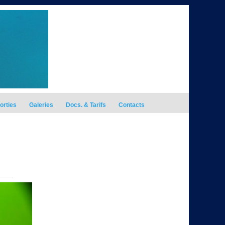
orties
Galeries
Docs. & Tarifs
Contacts