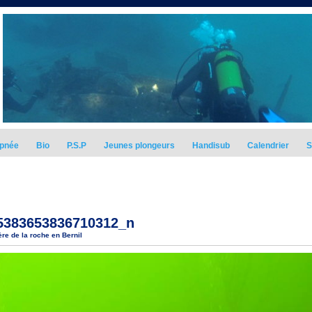
pnée
Bio
P.S.P
Jeunes plongeurs
Handisub
Calendrier
S
5383653836710312_n
ère de la roche en Bernil