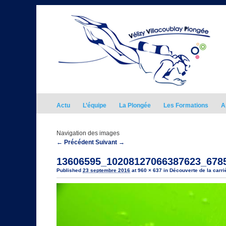
Actu
L’équipe
La Plongée
Les Formations
A
Navigation des images
← Précédent
Suivant →
13606595_10208127066387623_678
Published
23 septembre 2016
at
960 × 637
in
Découverte de la carri