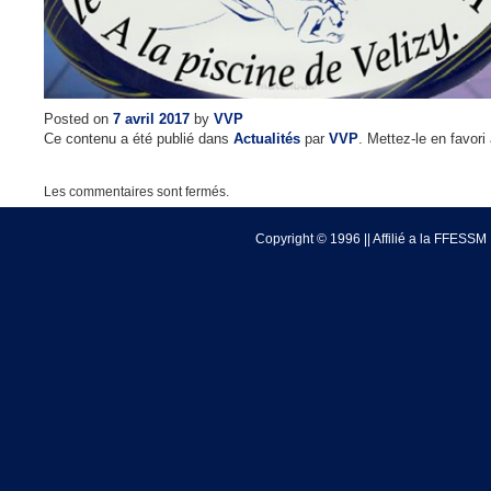
Posted on
7 avril 2017
by
VVP
Ce contenu a été publié dans
Actualités
par
VVP
. Mettez-le en favor
Les commentaires sont fermés.
Copyright © 1996 || Affilié a la FFESSM