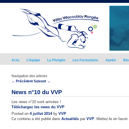
Actu
L’équipe
La Plongée
Les Formations
Apnée
Bio
Navigation des articles
←
Précédent
Suivant
→
News n°10 du VVP
Les news n°10 sont arrivées !
Téléchargez les news du VVP
Posted on
4 juillet 2014
by
VVP
Ce contenu a été publié dans
Actualités
par
VVP
. Mettez-le en favor