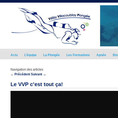
Actu
L’équipe
La Plongée
Les Formations
Apnée
Bio
Navigation des articles
←
Précédent
Suivant
→
Le VVP c’est tout ça!