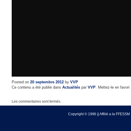
Posted on
20 septembre 2012
by
VVP
Ce contenu a été publié dans
Actualités
par
VVP
. Mettez-le en favor
Les commentaires sont fermés.
Copyright © 1996 || Affilié a la FFESSM