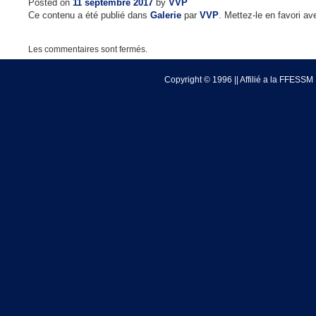
Posted on
11 septembre 2017
by
VVP
Ce contenu a été publié dans
Galerie
par
VVP
. Mettez-le en favori a
Les commentaires sont fermés.
Copyright © 1996 || Affilié a la FFESSM