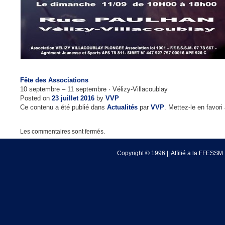
Fête des Associations
10 septembre – 11 septembre
· Vélizy-Villacoublay
Posted on
23 juillet 2016
by
VVP
Ce contenu a été publié dans
Actualités
par
VVP
. Mettez-le en favor
Les commentaires sont fermés.
Copyright © 1996 || Affilié a la FFESSM