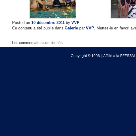
Posted on
10 décembre 2011
by
VVP
Ce contenu a été publié dans
Galerie
par
VVP
. Mettez-le en favori a
Les commentaires sont fermés.
Copyright © 1996 || Affilié a la FFESSM