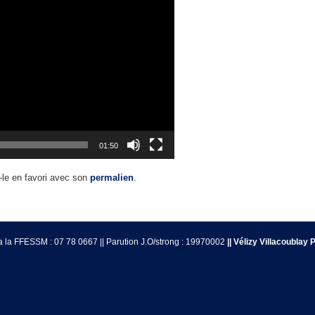
01:50
-le en favori avec son
permalien
.
é a la FFESSM : 07 78 0667 || Parution J.O/strong : 19970002
|| Vélizy Villacoublay