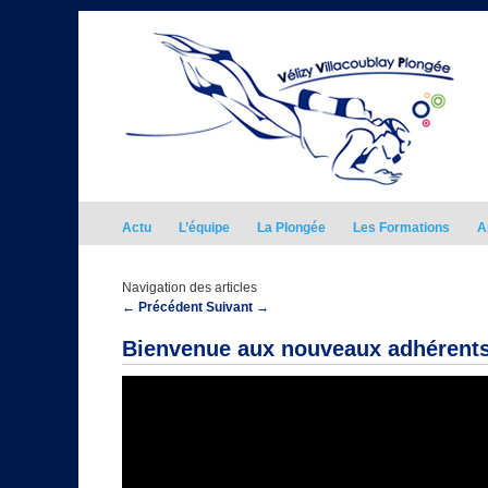
Actu
L’équipe
La Plongée
Les Formations
A
Navigation des articles
←
Précédent
Suivant
→
Bienvenue aux nouveaux adhérent
Lecteur
vidéo