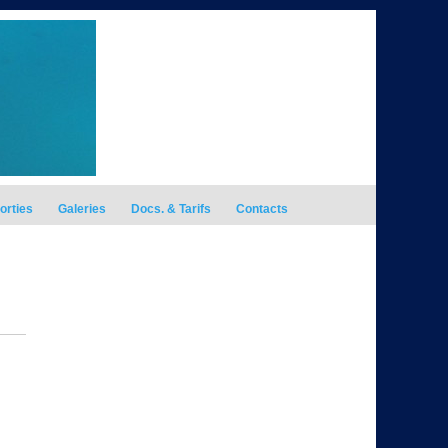
orties
Galeries
Docs. & Tarifs
Contacts