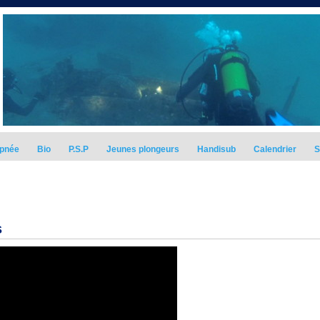
pnée
Bio
P.S.P
Jeunes plongeurs
Handisub
Calendrier
S
s