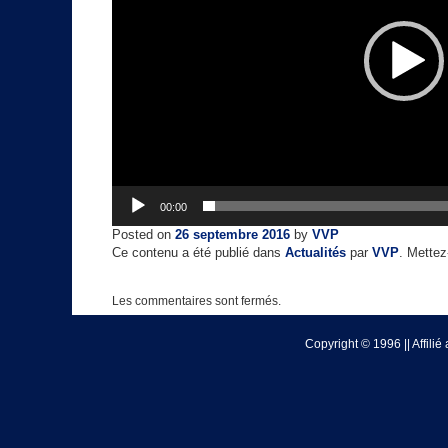
00:00
Posted on
26 septembre 2016
by
VVP
Ce contenu a été publié dans
Actualités
par
VVP
. Mettez
Les commentaires sont fermés.
Copyright © 1996 || Affili