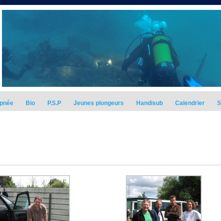
pnée
Bio
P.S.P
Jeunes plongeurs
Handisub
Calendrier
S