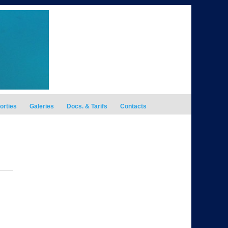
orties
Galeries
Docs. & Tarifs
Contacts