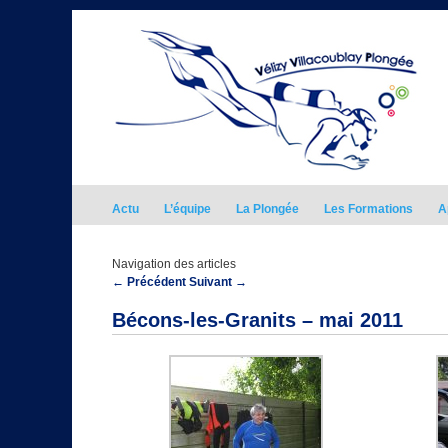
Actu
L’équipe
La Plongée
Les Formations
A
Navigation des articles
←
Précédent
Suivant
→
Bécons-les-Granits – mai 2011