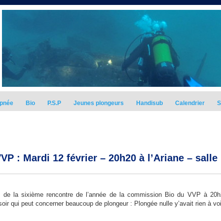
pnée
Bio
P.S.P
Jeunes plongeurs
Handisub
Calendrier
S
P : Mardi 12 février – 20h20 à l’Ariane – salle
ors de la sixième rencontre de l’année de la commission Bio du VVP à 20
soir qui peut concerner beaucoup de plongeur : Plongée nulle y’avait rien à voi