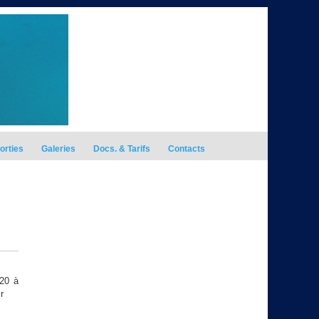
orties
Galeries
Docs. & Tarifs
Contacts
h20 à
r