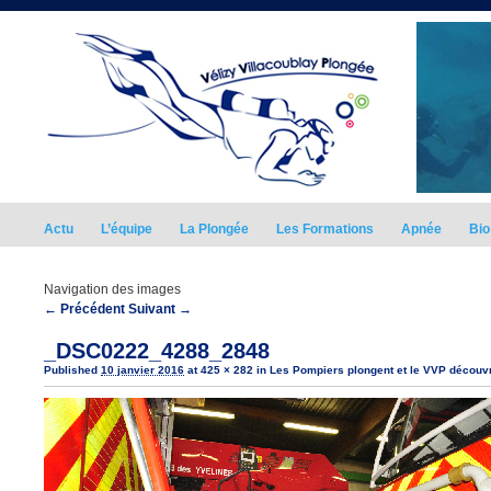
Actu
L’équipe
La Plongée
Les Formations
Apnée
Bio
Navigation des images
← Précédent
Suivant →
_DSC0222_4288_2848
Published
10 janvier 2016
at
425 × 282
in
Les Pompiers plongent et le VVP découvr