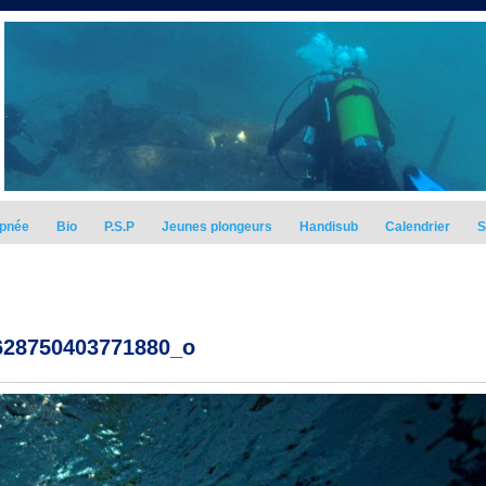
pnée
Bio
P.S.P
Jeunes plongeurs
Handisub
Calendrier
S
628750403771880_o