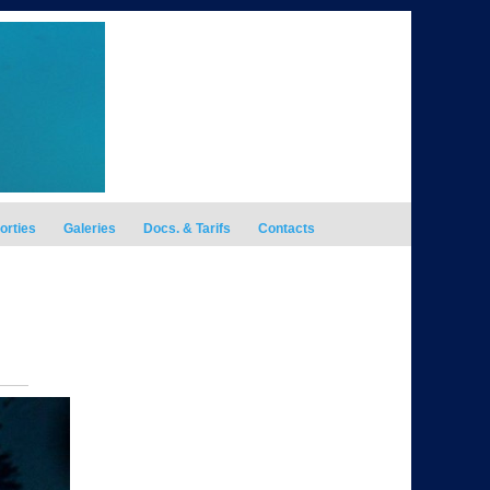
orties
Galeries
Docs. & Tarifs
Contacts