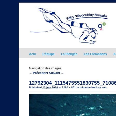
Actu
L’équipe
La Plongée
Les Formations
A
Navigation des images
← Précédent
Suivant →
12792304_1115475551830755_7108
Published
13 juin 2016
at
1280 × 851
in
Initiation Hockey sub