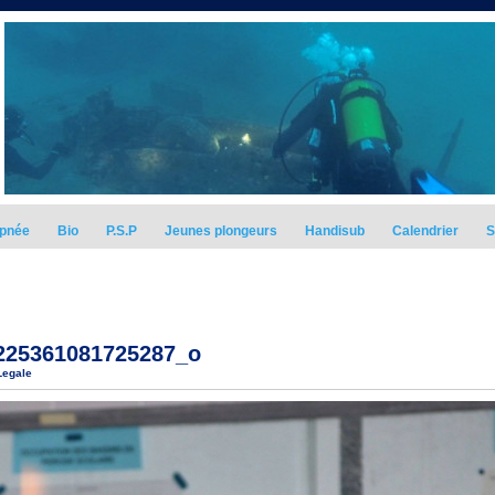
pnée
Bio
P.S.P
Jeunes plongeurs
Handisub
Calendrier
S
225361081725287_o
Legale