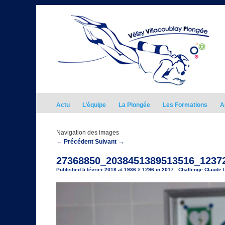
Actu
L’équipe
La Plongée
Les Formations
A
Navigation des images
← Précédent
Suivant →
27368850_2038451389513516_1237
Published
5 février 2018
at
1936 × 1296
in
2017 : Challenge Claude 