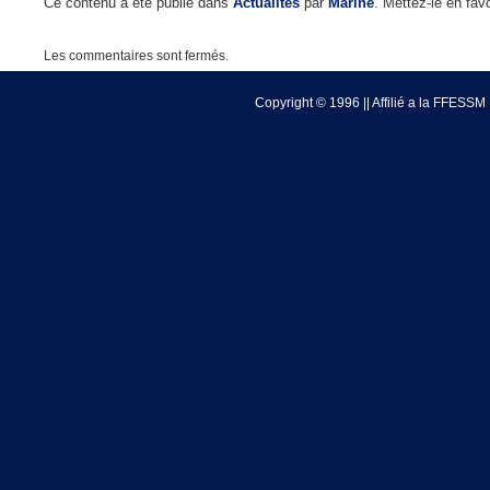
Ce contenu a été publié dans
Actualités
par
Marine
. Mettez-le en fa
Les commentaires sont fermés.
Copyright © 1996 || Affilié a la FFESSM